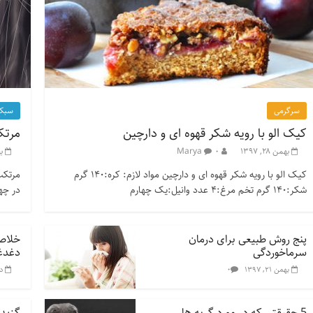
سرگرمی
سبک 
کیک الو با رویه شکر قهوه ای و دارچین
مرتک
بهمن ۲۸, ۱۳۹۷
۰
Marya
به
کیک الو با رویه شکر قهوه ای و دارچین مواد لازم: کره:۱۴۰ گرم
مرتکب
شکر:۱۴۰ گرم تخم مرغ:۴ عدد وانیل:یک چهارم
در چه
پنج روش طبیعی برای درمان
خلاصه
سرماخوردگی
دغدغ
۰
بهمن ۲۱, ۱۳۹۷
دی 
5 حقیقتی که در مورد گربه ها
گزیده