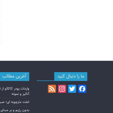
ما را دنبال کنید
آخرین مطالب
F
In
T
F
واردات پودر کاکائو از 
e
st
w
a
آنالیز و نمونه
e
a
itt
c
املت مارچوبه ای؛ صبح
بدون رژیم و بر مبنای 