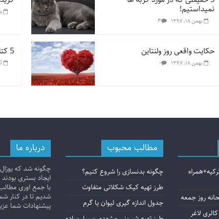
نمیداستیم!
دی 
۳
بهمن ۱۸, ۱۳۹۷
حکایت واقعی روز ولنتاین
5 کتاب جهت تغذیه سالم و درست
۰
بهمن ۱۸, ۱۳۹۷
آذر 
مطالب محبوب
درباره ما
چگونه شد که یوزال 
ترکیه+همراه
چگونه بدنسازی را شروع کنیم؟
ایجاد بستری بودند ب
طرز تهیه کیک شکلاتی متفاوت
با جمع اوری مطالب 
شدیم تا در کنار شم
انه روز جمعه
جدول اندازه گیری لیوان یا گرم
پیشنهادات شما عزیزا
کالری لاغر
طرز تهیه شیرینی مشهدی بسیار ساده