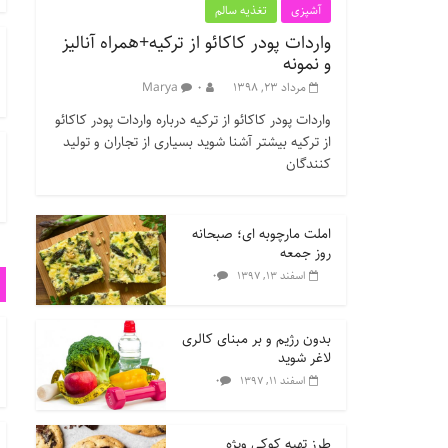
آشپزی
تغذیه سالم
واردات پودر کاکائو از ترکیه+همراه آنالیز
و نمونه
مرداد ۲۳, ۱۳۹۸
۰
Marya
واردات پودر کاکائو از ترکیه درباره واردات پودر کاکائو
از ترکیه بیشتر آشنا شوید بسیاری از تجاران و تولید
کنندگان
املت مارچوبه ای؛ صبحانه
روز جمعه
۰
اسفند ۱۳, ۱۳۹۷
بدون رژیم و بر مبنای کالری
لاغر شوید
۰
اسفند ۱۱, ۱۳۹۷
طرز تهیه کوکی ویژه