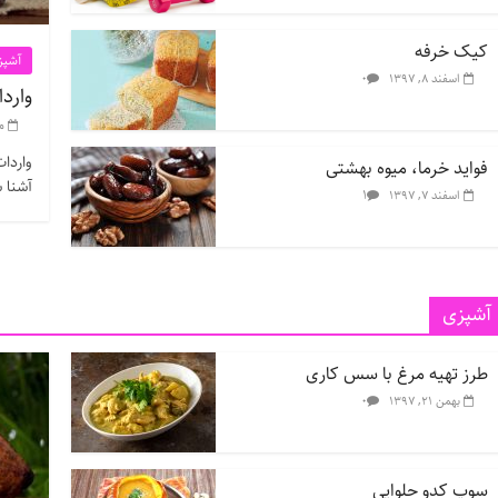
کیک خرفه
آشپز
۰
اسفند ۸, ۱۳۹۷
واردا
مر
واردات
فواید خرما، میوه بهشتی
آشنا ش
۱
اسفند ۷, ۱۳۹۷
آشپزی
طرز تهیه مرغ با سس کاری
۰
بهمن ۲۱, ۱۳۹۷
سوپ کدو حلوایی