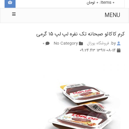
0
Items:
0
تومان
MENU
کرم کاکائو صبحانه تک نفره لپ لپ ۱۵ گرمی
by:
فروشگاه یوزال
No Category
0
1397-08-14 09:24:43