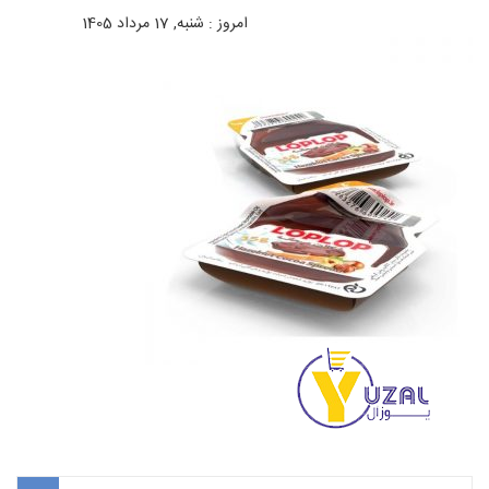
امروز : شنبه, 17 مرداد 1405