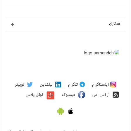
همکاران
اینستاگرام
تلگرام
لینکدین
توییتر
آر اس اس
فیسبوک
گوگل پلاس