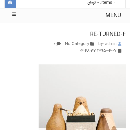
0
Items:
0
تومان
MENU
RE-TURNED-4
0
No Category
admin
by:
1395-04-07 04:48:32