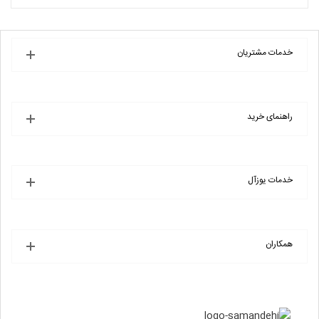
فع
خرید
انتخاب فروشگاه
بو
360
خدمات مشتریان
راهنمای خرید
خدمات یوزآل
همکاران