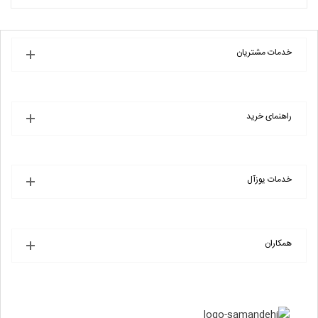
فع
خرید
انتخاب فروشگاه
بو
920
خدمات مشتریان
راهنمای خرید
خدمات یوزآل
همکاران