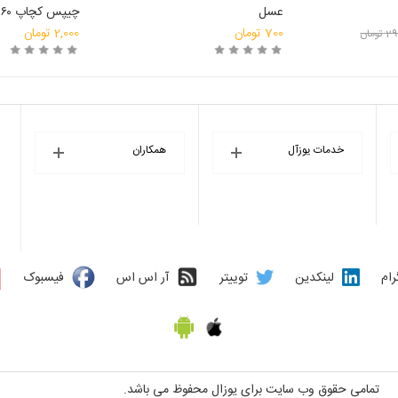
عسل
چیپس کچاپ ۶۰ گرمی چی توز
700
تومان
2,000
تومان
29
تومان
انتخاب فروشگاه
خرید
انتخاب فروشگاه
خرید
خدمات یوزآل
همکاران
رام
لینکدین
توییتر
آر اس اس
فیسبوک
تمامی حقوق وب سایت برای یوزال محفوظ می باشد.