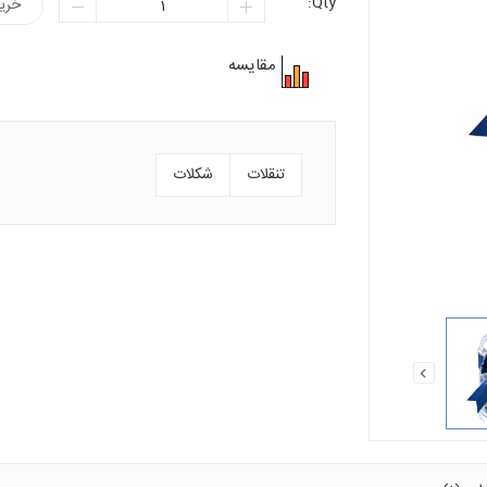
Qty:
خری
مقایسه
تنقلات
شکلات