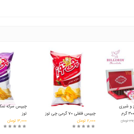
 و شیری
چیپس فلفلی 70 گرمی چی توز
توز
2,000
تومان
3,000
تومان
27
تومان