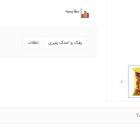
مقایسه
پفک و اسنک پنیری
تنقلات
T