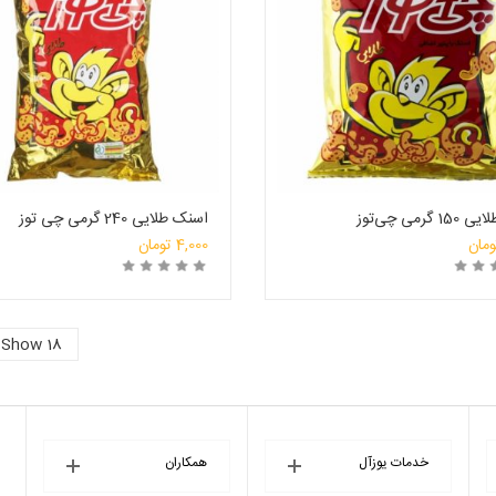
گرمی چی‌توز
اسنک طلایی 240 گرمی چی توز
ومان
4,000
تومان
رید
انتخاب فروشگاه
خرید
انتخاب ف
Show 18
خدمات یوزآل
همکاران