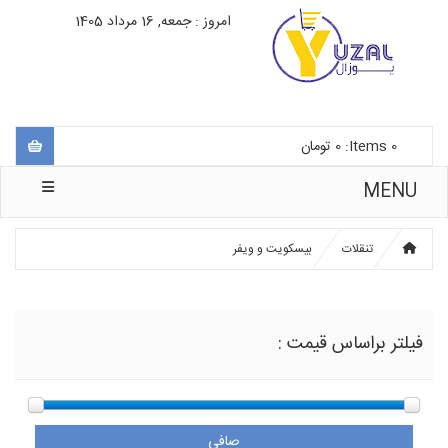
امروز : جمعه, 16 مرداد 1405
0
Items:
0
تومان
MENU
تنقلات
بیسکویت و ویفر
فیلتر براساس قیمت :
صافی