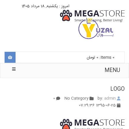
امروز : یکشنبه, 18 مرداد 1405
0
Items:
0
تومان
MENU
LOGO
0
No Category
admin
by:
1395-06-25 07:29:36