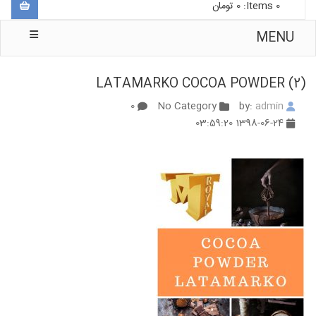
0
Items:
0
تومان
MENU
LATAMARKO COCOA POWDER (2)
0
No Category
admin
by:
1398-06-24 03:59:20