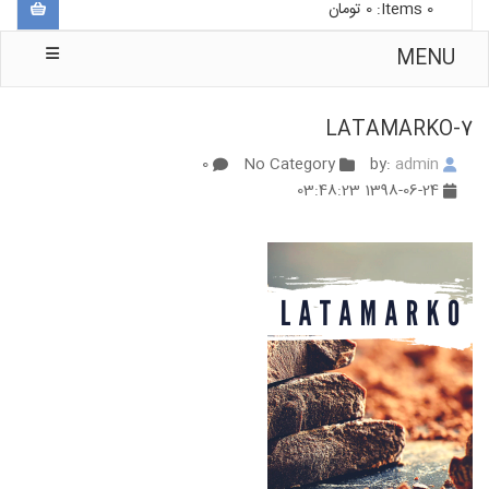
0
Items:
0
تومان
MENU
LATAMARKO-7
0
No Category
admin
by:
1398-06-24 03:48:23