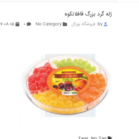
ژله گرد بزرگ قافلانکوه
by:
فروشگاه یوزال
No Category
0
1397-08-15 12:44:08
No Tag
Tags: