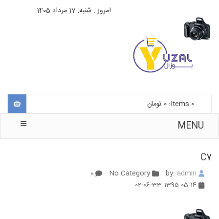
امروز : شنبه, 17 مرداد 1405
0
Items:
0
تومان
MENU
C7
0
No Category
admin
by:
1395-05-14 02:06:33