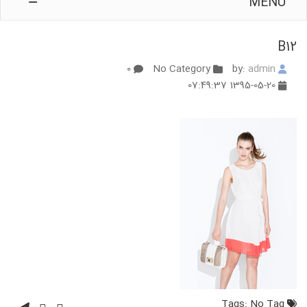
MENU
B12
0
No Category
admin
by:
1395-05-20 07:49:37
No Tag
Tags: