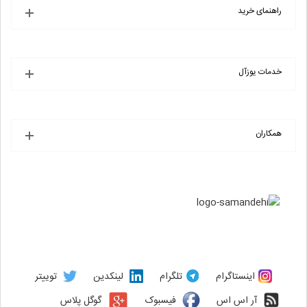
راهنمای خرید
خدمات یوزآل
همکاران
اینستاگرام
تلگرام
لینکدین
توییتر
آر اس اس
فیسبوک
گوگل پلاس