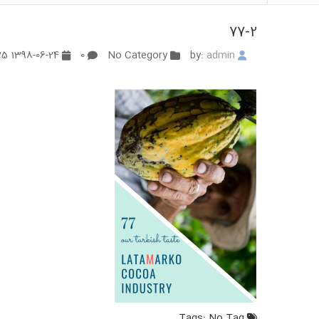
77-2
1398-06-24 03:49:35
0
No Category
admin
by:
No Tag
Tags: