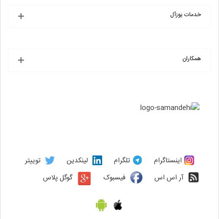
خدمات یوزآل
همکاران
اینستاگرام
تلگرام
لینکدین
توییتر
آر اس اس
فیسبوک
گوگل پلاس