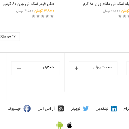
 نمکدانی دلنام وزن ۸۰ گرم
فلفل قرمز نمکدانی وزن ۸۰ گرمی
قیمت
ومان
3,950
تومان
10,000
تومان
4,500
تومان
قیمت
اصلی:
10 تومان
فعلی:
4,500 تومان
رید
انتخاب فروشگاه
خرید
انتخاب ف
بود.
3,950 تومان.
Show 12
خدمات یوزآل
همکاران
رام
لینکدین
توییتر
آر اس اس
فیسبوک