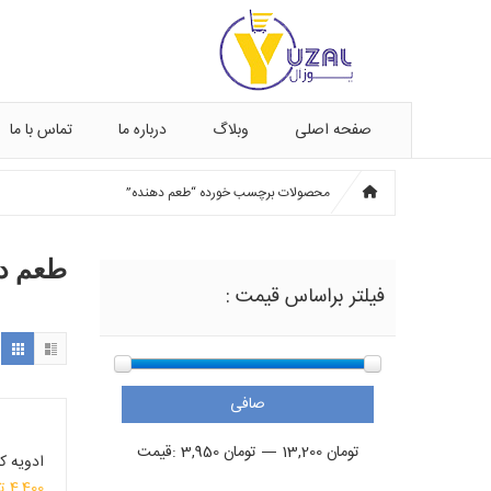
صفحه اصلی
وبلاگ
درباره ما
تماس با ما
محصولات برچسب خورده “طعم دهنده”
طعم د
فیلتر براساس قیمت :
صافی
حداقل
حداكثر
13,200 تومان
—
3,950 تومان
قيمت:
ادویه کار
قیمت
قيمت
قیمت
4,400
ت