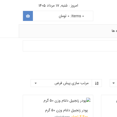
امروز : شنبه, 17 مرداد 1405
0
Items:
0
تومان
 ها
پودر زنجبیل دلنام وزن ۵۰ گرم
قیمت
4,400
تومان
5,000
تومان