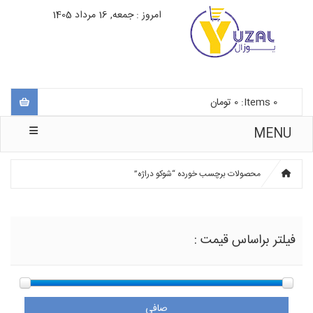
امروز : جمعه, 16 مرداد 1405
0
Items:
0
تومان
MENU
محصولات برچسب خورده “شوکو دراژه”
فیلتر براساس قیمت :
صافی