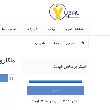
صفحه اصلی
وبلاگ
درباره ما
تماس با ما
خواربار
پاستا
ماکارونی
ماکارو
فیلتر براساس قیمت :
صافی
حداقل
حداكثر
2,450 تومان
—
2,300 تومان
قيمت:
قیمت
قيمت