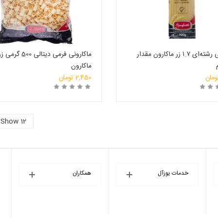
ماکارونی رشته‌ای ۱.۷ زر‌ ماکارون مقدار
ماکارونی فرمی دیتالی 500 گرمی 
ماکارون
ومان
2,450
تومان
رید
انتخاب فروشگاه
خرید
انتخاب ف
Show 12
خدمات یوزآل
همکاران