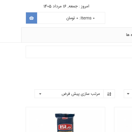
امروز : جمعه, 16 مرداد 1405
0
Items:
0
تومان
 ها