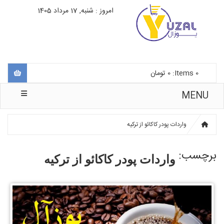
امروز : شنبه, 17 مرداد 1405
0
Items:
0
تومان
MENU
واردات پودر کاکائو از ترکیه
برچسب:
واردات پودر کاکائو از ترکیه