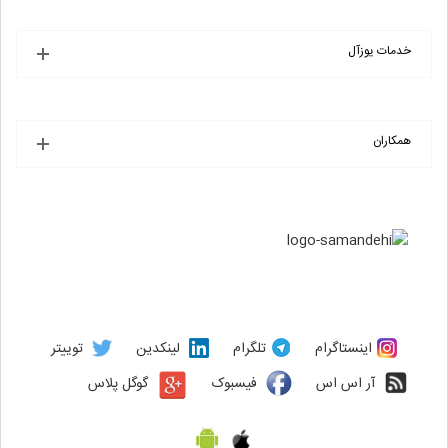
خدمات یوزآل
همکاران
اینستاگرام
تلگرام
لینکدین
توییتر
آر اس اس
فیسبوک
گوگل پلاس