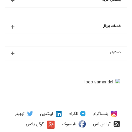
خدمات یوزآل
همکاران
اینستاگرام
تلگرام
لینکدین
توییتر
آر اس اس
فیسبوک
گوگل پلاس