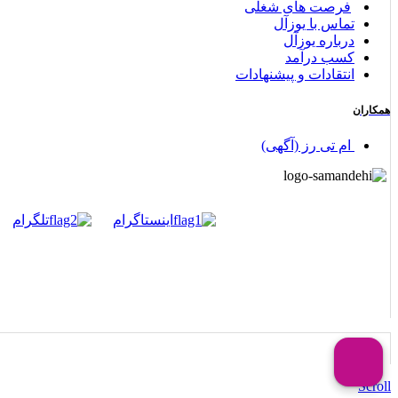
فرصت های شغلی
تماس با یوزآل
درباره یوزآل
کسب درآمد
انتقادات و پیشنهادات
همکاران
ام تی رز (آگهی)
اینستاگرام
تلگرام
Scroll